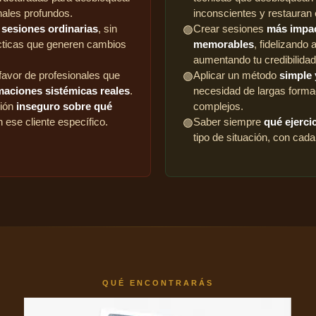
ales profundos.
inconscientes y restauran 
o
sesiones ordinarias
, sin
Crear sesiones
más impac
🟢
cticas que generen cambios
memorables
, fidelizando 
aumentando tu credibilidad
 favor de profesionales que
Aplicar un método
simple 
🟢
maciones sistémicas reales
.
necesidad de largas forma
sión
inseguro sobre qué
complejos.
 ese cliente específico.
Saber siempre
qué ejerci
🟢
tipo de situación, con cada 
QUÉ ENCONTRARÁS