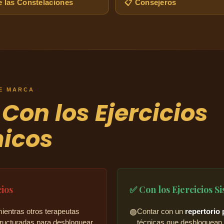
e las Constelaciones
📋 Consejeros
UE MARCA
.
Con los Ejercicios
micos
cios
✅ Con los Ejercicios S
ientras otros terapeutas
Contar con un
repertorio
🟢
tructuradas para desbloquear
técnicas que desbloquean