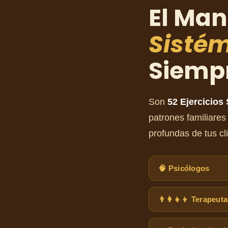
El Ma
Sisté
Siemp
Son
52 Ejercicios
patrones familiares
profundas de tus cl
🧠 Psicólogos
👨‍👩‍👧‍👦 Terapeut