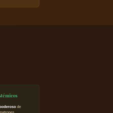
istémicos
 poderoso
de
 patrones