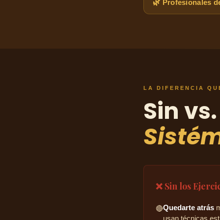
🌿 Profesionales d
LA DIFERENCIA Q
Sin vs
Sisté
❌ Sin los Ejerci
Quedarte atrás
m
🔴
usan técnicas es