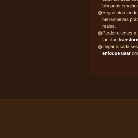
bloqueos emocion
Seguir ofreciend
🔴
herramientas prá
reales.
Perder clientes a
🔴
facilitan
transfor
Llegar a cada se
🔴
enfoque usar
con