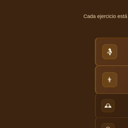
Cada ejercicio est
🤱
👨
🕰️