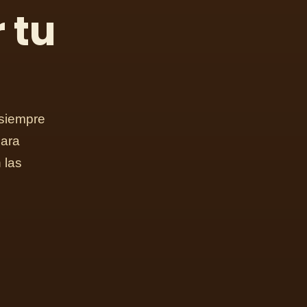
 tu
 siempre
para
 las